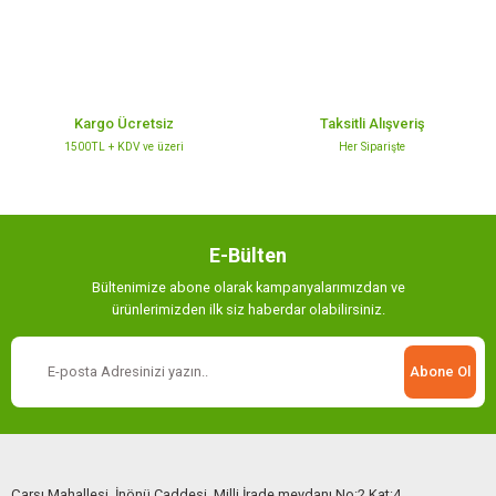
Ürün fiyatı diğer sitelerden daha pahalı.
Bu ürüne benzer farklı alternatifler olmalı.
Kargo Ücretsiz
Taksitli Alışveriş
1500TL + KDV ve üzeri
Her Siparişte
Gönder
E-Bülten
Bültenimize abone olarak kampanyalarımızdan ve
ürünlerimizden ilk siz haberdar olabilirsiniz.
Abone Ol
Çarşı Mahallesi, İnönü Caddesi, Milli İrade meydanı No:2 Kat:4