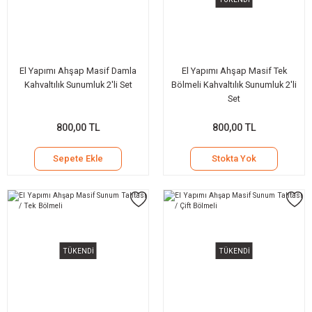
ksesuar
Toka & Taç
Telefon Çantası
Magnet
Çanta Aksesuar
Masa Süsü
El Yapımı Ahşap Masif Damla
El Yapımı Ahşap Masif Tek
k
Dekoratif Sepetler
Kahvaltılık Sunumluk 2'li Set
Bölmeli Kahvaltılık Sunumluk 2'li
Set
Mobilya
800,00 TL
800,00 TL
Tütsü, Tütsülük
Sepete Ekle
Stokta Yok
Duvar Dekorasyon Ürünleri
Dekoratif Kutu
TÜKENDİ
TÜKENDİ