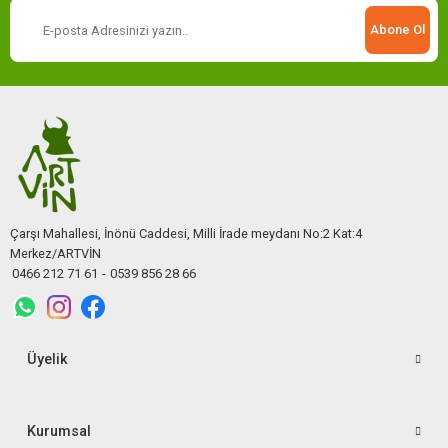
Abone Ol
Çarşı Mahallesi, İnönü Caddesi, Milli İrade meydanı No:2 Kat:4
Merkez/ARTVİN
0466 212 71 61
-
0539 856 28 66
Üyelik
Kurumsal