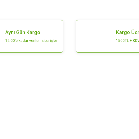
Aynı Gün Kargo
Kargo Ücr
12:00’e kadar verilen siparişler
1500TL + KDV
E-Bülten
Bültenimize abone olarak kampanyalarımızdan ve
ürünlerimizden ilk siz haberdar olabilirsiniz.