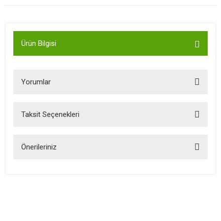
Ürün Bilgisi
Yorumlar
Taksit Seçenekleri
Bu ürüne ilk yorumu siz yapın!
Önerileriniz
Yorum Yaz
Bu ürünün fiyat bilgisi, resim, ürün açıklamalarında ve diğer
konularda yetersiz gördüğünüz noktaları öneri formunu kullanarak
tarafımıza iletebilirsiniz.
Görüş ve önerileriniz için teşekkür ederiz.