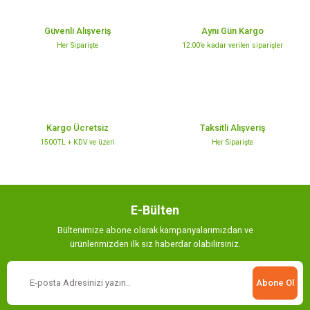
Ürün resmi kalitesiz, bozuk veya görüntülenemiyor.
Ürün açıklamasında eksik bilgiler bulunuyor.
Güvenli Alışveriş
Aynı Gün Kargo
Ürün bilgilerinde hatalar bulunuyor.
Her Siparişte
12:00’e kadar verilen siparişler
Ürün fiyatı diğer sitelerden daha pahalı.
Bu ürüne benzer farklı alternatifler olmalı.
Kargo Ücretsiz
Taksitli Alışveriş
1500TL + KDV ve üzeri
Her Siparişte
Gönder
E-Bülten
Bültenimize abone olarak kampanyalarımızdan ve
ürünlerimizden ilk siz haberdar olabilirsiniz.
Abone Ol