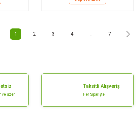
1
2
3
4
..
7
etsiz
Taksitli Alışveriş
 ve üzeri
Her Siparişte