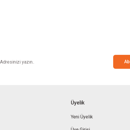
E-Bülten
Bültenimize abone olarak kampanyalarımızdan ve
ürünlerimizden ilk siz haberdar olabilirsiniz.
Ab
Üyelik
Yeni Üyelik
Üye Girişi