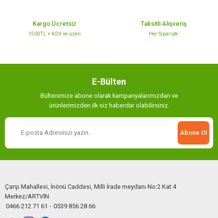
Kargo Ücretsiz
Taksitli Alışveriş
1500TL + KDV ve üzeri
Her Siparişte
Gönder
E-Bülten
Bültenimize abone olarak kampanyalarımızdan ve
ürünlerimizden ilk siz haberdar olabilirsiniz.
Abone Ol
Çarşı Mahallesi, İnönü Caddesi, Milli İrade meydanı No:2 Kat:4
Merkez/ARTVİN
0466 212 71 61
-
0539 856 28 66