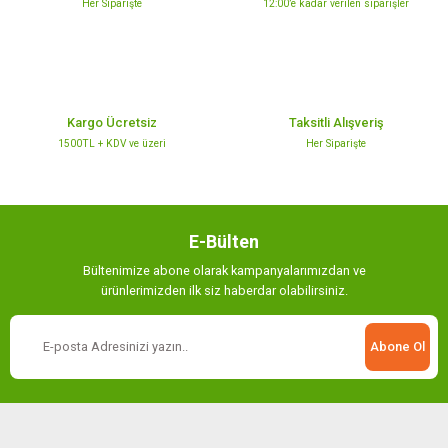
Her Siparişte
12:00’e kadar verilen siparişler
Ürün fiyatı diğer sitelerden daha pahalı.
Bu ürüne benzer farklı alternatifler olmalı.
Kargo Ücretsiz
Taksitli Alışveriş
1500TL + KDV ve üzeri
Her Siparişte
Gönder
E-Bülten
Bültenimize abone olarak kampanyalarımızdan ve
ürünlerimizden ilk siz haberdar olabilirsiniz.
Abone Ol