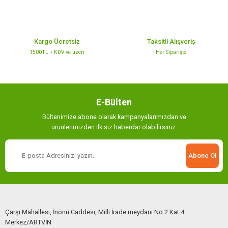
Bu ürüne benzer farklı alternatifler olmalı.
Kargo Ücretsiz
Taksitli Alışveriş
1500TL + KDV ve üzeri
Her Siparişte
Gönder
E-Bülten
Bültenimize abone olarak kampanyalarımızdan ve
ürünlerimizden ilk siz haberdar olabilirsiniz.
Abone Ol
Çarşı Mahallesi, İnönü Caddesi, Milli İrade meydanı No:2 Kat:4
Merkez/ARTVİN