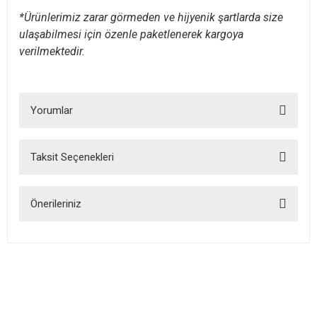
*Ürünlerimiz zarar görmeden ve hijyenik şartlarda size
ulaşabilmesi için özenle paketlenerek kargoya
verilmektedir.
Yorumlar
Taksit Seçenekleri
Bu ürüne ilk yorumu siz yapın!
Önerileriniz
Yorum Yaz
Bu ürünün fiyat bilgisi, resim, ürün açıklamalarında ve diğer
konularda yetersiz gördüğünüz noktaları öneri formunu kullanarak
tarafımıza iletebilirsiniz.
Görüş ve önerileriniz için teşekkür ederiz.
Ürün resmi kalitesiz, bozuk veya görüntülenemiyor.