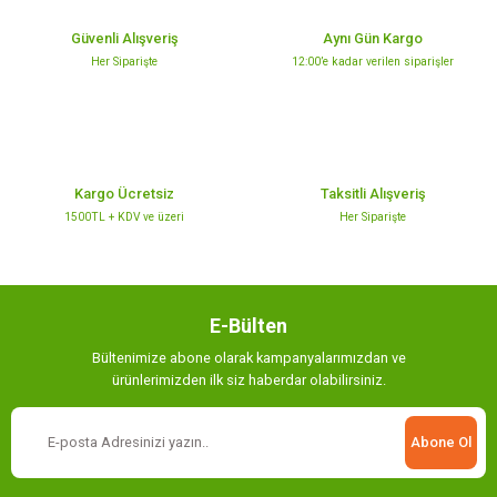
Ürün açıklamasında eksik bilgiler bulunuyor.
Güvenli Alışveriş
Aynı Gün Kargo
Ürün bilgilerinde hatalar bulunuyor.
Her Siparişte
12:00’e kadar verilen siparişler
Ürün fiyatı diğer sitelerden daha pahalı.
Bu ürüne benzer farklı alternatifler olmalı.
Kargo Ücretsiz
Taksitli Alışveriş
1500TL + KDV ve üzeri
Her Siparişte
Gönder
E-Bülten
Bültenimize abone olarak kampanyalarımızdan ve
ürünlerimizden ilk siz haberdar olabilirsiniz.
Abone Ol