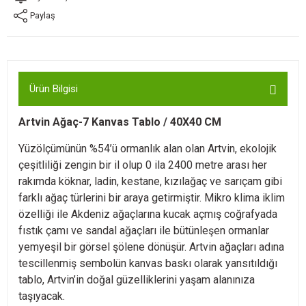
Paylaş
Ürün Bilgisi
Artvin Ağaç-7 Kanvas Tablo / 40X40 CM
Yüzölçümünün %54’ü ormanlık alan olan Artvin, ekolojik
çeşitliliği zengin bir il olup 0 ila 2400 metre arası her
rakımda
köknar
, ladin, kestane, kızılağaç ve sarıçam gibi
farklı ağaç türlerini bir araya getirmiştir. Mikro klima iklim
özelliği ile Akdeniz ağaçlarına kucak açmış coğrafyada
fıstık çamı ve sandal ağaçları ile bütünleşen ormanlar
yemyeşil bir görsel şölene dönüşür. Artvin ağaçları adına
tescillenmiş sembolün kanvas baskı olarak yansıtıldığı
tablo, Artvin’in doğal güzelliklerini yaşam alanınıza
taşıyacak.