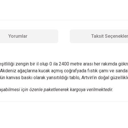
Yorumlar
Taksit Seçenekler
tliliği zengin bir il olup 0 ila 2400 metre arası her rakımda gökna
i ile Akdeniz ağaçlarına kucak açmış coğrafyada fıstık çamı ve sand
n kanvas baskı olarak yansıtıldığı tablo, Artvin’in doğal güzellikl
aşabilmesi için özenle paketlenerek kargoya verilmektedir.
 yetersiz gördüğünüz noktaları öneri formunu kullanarak tarafımıza iletebilirsini
Bu ürüne ilk yorumu siz yapın!
Yorum Yaz