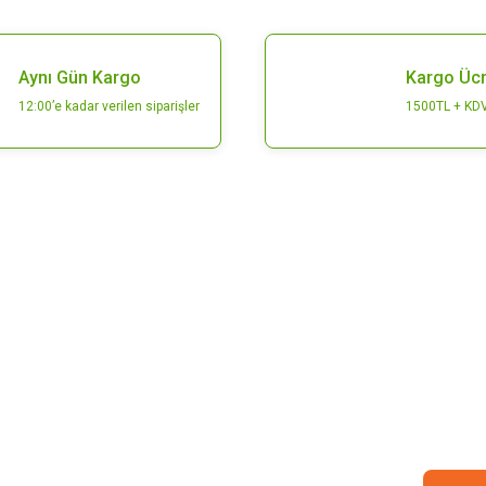
Aynı Gün Kargo
Kargo Ücr
12:00’e kadar verilen siparişler
1500TL + KDV
Gönder
E-Bülten
Bültenimize abone olarak kampanyalarımızdan ve
ürünlerimizden ilk siz haberdar olabilirsiniz.