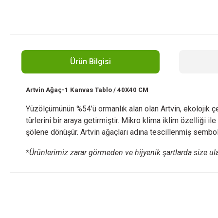
Ürün Bilgisi
Artvin Ağaç-1 Kanvas Tablo / 40X40 CM
Yüzölçümünün %54’ü ormanlık alan olan Artvin, ekolojik çeşi
türlerini bir araya getirmiştir. Mikro klima iklim özelliğ
şölene dönüşür. Artvin ağaçları adına tescillenmiş sembolü
*Ürünlerimiz zarar görmeden ve hijyenik şartlarda size ul
Bu ürünün fiyat bilgisi, resim, ürün açıklamalarında ve diğer konularda
Görüş ve önerileriniz için teşekkür ederiz.
Ürün resmi kalitesiz, bozuk veya görüntülenemiyor.
Ürün açıklamasında eksik bilgiler bulunuyor.