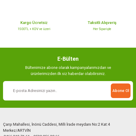
Bu ürüne benzer farklı alternatifler olmalı.
Kargo Ücretsiz
Taksitli Alışveriş
1500TL + KDV ve üzeri
Her Siparişte
Gönder
E-Bülten
Bültenimize abone olarak kampanyalarımızdan ve
ürünlerimizden ilk siz haberdar olabilirsiniz.
Abone Ol
Çarşı Mahallesi, İnönü Caddesi, Milli İrade meydanı No:2 Kat:4
Merkez/ARTVİN