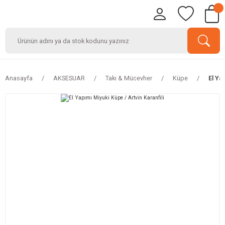
Anasayfa
AKSESUAR
Takı & Mücevher
Küpe
El Ya