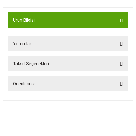
Ürün Bilgisi
Yorumlar
Taksit Seçenekleri
Bu ürüne ilk yorumu siz yapın!
Önerileriniz
Yorum Yaz
Bu ürünün fiyat bilgisi, resim, ürün açıklamalarında ve diğer
konularda yetersiz gördüğünüz noktaları öneri formunu kullanarak
tarafımıza iletebilirsiniz.
Görüş ve önerileriniz için teşekkür ederiz.
Ürün resmi kalitesiz, bozuk veya görüntülenemiyor.