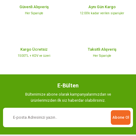
Ürün açıklamasında eksik bilgiler bulunuyor.
Güvenli Alışveriş
Aynı Gün Kargo
Ürün bilgilerinde hatalar bulunuyor.
Her Siparişte
12:00’e kadar verilen siparişler
Ürün fiyatı diğer sitelerden daha pahalı.
Bu ürüne benzer farklı alternatifler olmalı.
Kargo Ücretsiz
Taksitli Alışveriş
1500TL + KDV ve üzeri
Her Siparişte
Gönder
E-Bülten
Bültenimize abone olarak kampanyalarımızdan ve
ürünlerimizden ilk siz haberdar olabilirsiniz.
Abone Ol