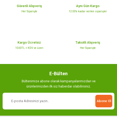
Ürün açıklamasında eksik bilgiler bulunuyor.
Güvenli Alışveriş
Aynı Gün Kargo
Ürün bilgilerinde hatalar bulunuyor.
Her Siparişte
12:00’e kadar verilen siparişler
Ürün fiyatı diğer sitelerden daha pahalı.
Bu ürüne benzer farklı alternatifler olmalı.
Kargo Ücretsiz
Taksitli Alışveriş
1500TL + KDV ve üzeri
Her Siparişte
Gönder
E-Bülten
Bültenimize abone olarak kampanyalarımızdan ve
ürünlerimizden ilk siz haberdar olabilirsiniz.
Abone Ol