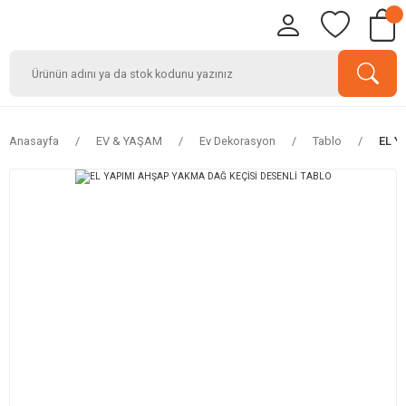
Anasayfa
EV & YAŞAM
Ev Dekorasyon
Tablo
EL Y