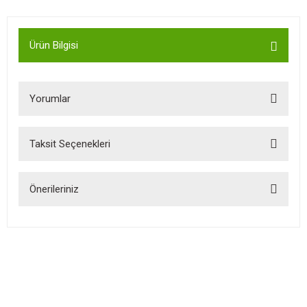
Ürün Bilgisi
Yorumlar
Taksit Seçenekleri
Bu ürüne ilk yorumu siz yapın!
Önerileriniz
Yorum Yaz
Bu ürünün fiyat bilgisi, resim, ürün açıklamalarında ve diğer
konularda yetersiz gördüğünüz noktaları öneri formunu kullanarak
tarafımıza iletebilirsiniz.
Görüş ve önerileriniz için teşekkür ederiz.
Ürün resmi kalitesiz, bozuk veya görüntülenemiyor.