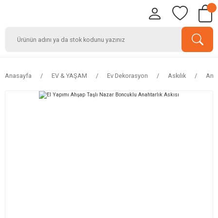
Anasayfa
EV & YAŞAM
Ev Dekorasyon
Askılık
Anah