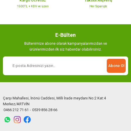
Kargo Ücretsiz
Taksitli Alışveriş
1500TL + KDV ve üzeri
Her Siparişte
Gönder
E-Bülten
Bültenimize abone olarak kampanyalarımızdan ve
ürünlerimizden ilk siz haberdar olabilirsiniz.
Abone Ol
Çarşı Mahallesi, İnönü Caddesi, Milli İrade meydanı No:2 Kat:4
Merkez/ARTVİN
0466 212 71 61
-
0539 856 28 66