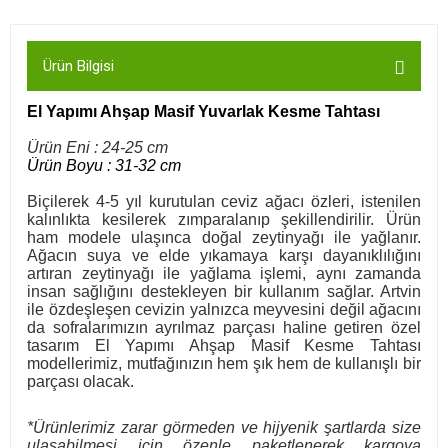
Ürün Bilgisi
El Yapımı Ahşap Masif Yuvarlak Kesme Tahtası
Ürün Eni : 24-25 cm
Ürün Boyu : 31-32 cm
Biçilerek 4-5 yıl kurutulan ceviz ağacı özleri, istenilen
kalınlıkta kesilerek zımparalanıp şekillendirilir. Ürün
ham modele ulaşınca doğal zeytinyağı ile yağlanır.
Ağacın suya ve elde yıkamaya karşı dayanıklılığını
artıran zeytinyağı ile yağlama işlemi, aynı zamanda
insan sağlığını destekleyen bir kullanım sağlar. Artvin
ile özdeşleşen cevizin yalnızca meyvesini değil ağacını
da sofralarımızın ayrılmaz parçası haline getiren özel
tasarım El Yapımı Ahşap Masif Kesme Tahtası
modellerimiz, mutfağınızın hem şık hem de kullanışlı bir
parçası olacak.
*Ürünlerimiz zarar görmeden ve hijyenik şartlarda size
ulaşabilmesi için özenle paketlenerek kargoya