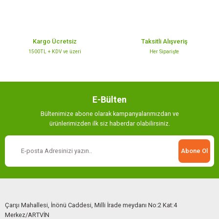
Bu ürüne benzer farklı alternatifler olmalı.
Kargo Ücretsiz
Taksitli Alışveriş
1500TL + KDV ve üzeri
Her Siparişte
Gönder
E-Bülten
Bültenimize abone olarak kampanyalarımızdan ve
ürünlerimizden ilk siz haberdar olabilirsiniz.
Abone Ol
Çarşı Mahallesi, İnönü Caddesi, Milli İrade meydanı No:2 Kat:4
Merkez/ARTVİN