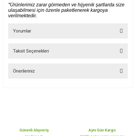
*Ürünlerimiz zarar görmeden ve hijyenik şartlarda size
ulaşabilmesi için özenle paketlenerek kargoya
verilmektedir.
Yorumlar
Taksit Seçenekleri
Bu ürüne ilk yorumu siz yapın!
Önerileriniz
Yorum Yaz
Bu ürünün fiyat bilgisi, resim, ürün açıklamalarında ve diğer
konularda yetersiz gördüğünüz noktaları öneri formunu kullanarak
tarafımıza iletebilirsiniz.
Görüş ve önerileriniz için teşekkür ederiz.
Ürün resmi kalitesiz, bozuk veya görüntülenemiyor.
Ürün açıklamasında eksik bilgiler bulunuyor.
Güvenli Alışveriş
Aynı Gün Kargo
Ürün bilgilerinde hatalar bulunuyor.