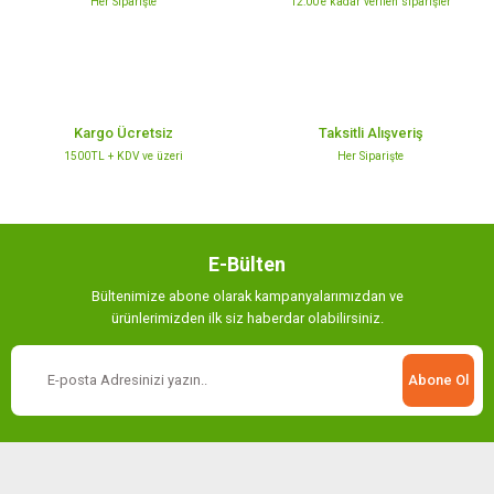
Her Siparişte
12:00’e kadar verilen siparişler
Ürün fiyatı diğer sitelerden daha pahalı.
Bu ürüne benzer farklı alternatifler olmalı.
Kargo Ücretsiz
Taksitli Alışveriş
1500TL + KDV ve üzeri
Her Siparişte
Gönder
E-Bülten
Bültenimize abone olarak kampanyalarımızdan ve
ürünlerimizden ilk siz haberdar olabilirsiniz.
Abone Ol