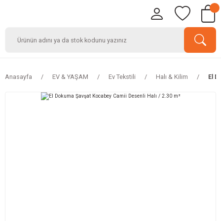
Anasayfa
EV & YAŞAM
Ev Tekstili
Halı & Kilim
El D