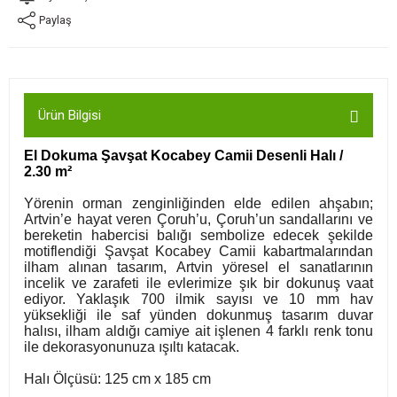
Paylaş
Ürün Bilgisi
El Dokuma Şavşat Kocabey Camii Desenli Halı /
2.30 m²
Yörenin orman zenginliğinden elde edilen ahşabın;
Artvin’e hayat veren Çoruh’u, Çoruh’un sandallarını ve
bereketin habercisi balığı sembolize edecek şekilde
motiflendiği Şavşat Kocabey Camii kabartmalarından
ilham alınan tasarım, Artvin yöresel el sanatlarının
incelik ve zarafeti ile evlerimize şık bir dokunuş vaat
ediyor. Yaklaşık 700 ilmik sayısı ve 10 mm hav
yüksekliği ile saf yünden dokunmuş tasarım duvar
halısı, ilham aldığı camiye ait işlenen 4 farklı renk tonu
ile dekorasyonunuza ışıltı katacak.
Halı Ölçüsü: 125 cm x 185 cm