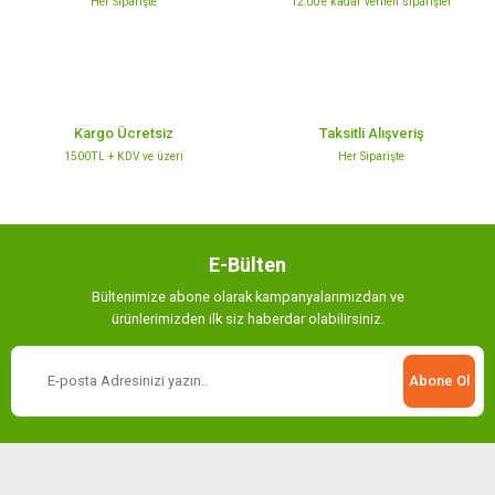
Her Siparişte
12:00’e kadar verilen siparişler
Ürün fiyatı diğer sitelerden daha pahalı.
Bu ürüne benzer farklı alternatifler olmalı.
Kargo Ücretsiz
Taksitli Alışveriş
1500TL + KDV ve üzeri
Her Siparişte
Gönder
E-Bülten
Bültenimize abone olarak kampanyalarımızdan ve
ürünlerimizden ilk siz haberdar olabilirsiniz.
Abone Ol