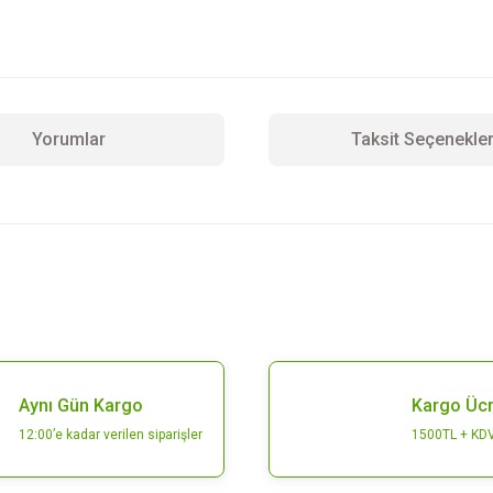
Yorumlar
Taksit Seçenekler
 yetersiz gördüğünüz noktaları öneri formunu kullanarak tarafımıza iletebilirsini
Bu ürüne ilk yorumu siz yapın!
Yorum Yaz
Aynı Gün Kargo
Kargo Ücr
12:00’e kadar verilen siparişler
1500TL + KDV