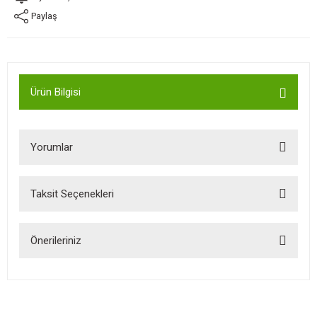
Paylaş
Ürün Bilgisi
Yorumlar
Taksit Seçenekleri
Bu ürüne ilk yorumu siz yapın!
Önerileriniz
Yorum Yaz
Bu ürünün fiyat bilgisi, resim, ürün açıklamalarında ve diğer
konularda yetersiz gördüğünüz noktaları öneri formunu kullanarak
tarafımıza iletebilirsiniz.
Görüş ve önerileriniz için teşekkür ederiz.