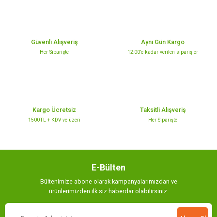
Ürün resmi kalitesiz, bozuk veya görüntülenemiyor.
Ürün açıklamasında eksik bilgiler bulunuyor.
Güvenli Alışveriş
Aynı Gün Kargo
Ürün bilgilerinde hatalar bulunuyor.
Her Siparişte
12:00’e kadar verilen siparişler
Ürün fiyatı diğer sitelerden daha pahalı.
Bu ürüne benzer farklı alternatifler olmalı.
Kargo Ücretsiz
Taksitli Alışveriş
1500TL + KDV ve üzeri
Her Siparişte
Gönder
E-Bülten
Bültenimize abone olarak kampanyalarımızdan ve
ürünlerimizden ilk siz haberdar olabilirsiniz.