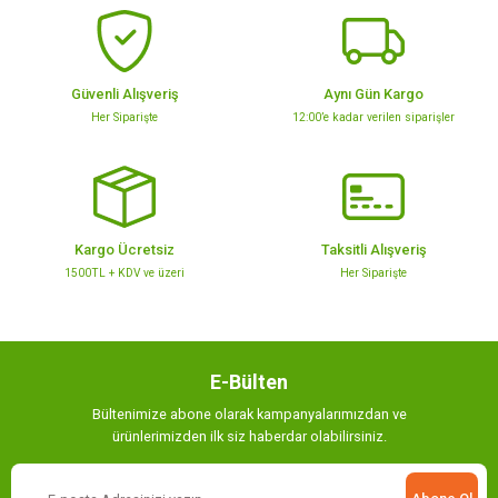
Ürün açıklamasında eksik bilgiler bulunuyor.
Ürün bilgilerinde hatalar bulunuyor.
Ürün fiyatı diğer sitelerden daha pahalı.
Güvenli Alışveriş
Aynı Gün Kargo
Bu ürüne benzer farklı alternatifler olmalı.
Her Siparişte
12:00’e kadar verilen siparişler
Artvin Logo Baskılı Eşofman Altı / Yeşil
Kargo Ücretsiz
Taksitli Alışveriş
Gönder
1500TL + KDV ve üzeri
Her Siparişte
600,00 TL
Sepete Ekle
E-Bülten
Bültenimize abone olarak kampanyalarımızdan ve
ürünlerimizden ilk siz haberdar olabilirsiniz.