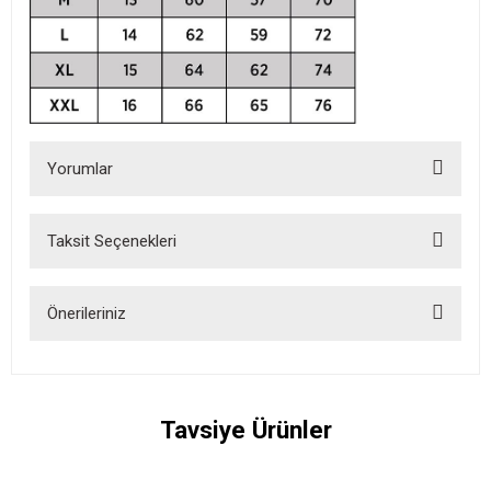
Yorumlar
Taksit Seçenekleri
Bu ürüne ilk yorumu siz yapın!
Önerileriniz
Yorum Yaz
Bu ürünün fiyat bilgisi, resim, ürün açıklamalarında ve diğer
konularda yetersiz gördüğünüz noktaları öneri formunu kullanarak
tarafımıza iletebilirsiniz.
Tavsiye Ürünler
Görüş ve önerileriniz için teşekkür ederiz.
Ürün resmi kalitesiz, bozuk veya görüntülenemiyor.