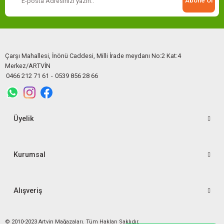
Abone Ol
Çarşı Mahallesi, İnönü Caddesi, Milli İrade meydanı No:2 Kat:4
Merkez/ARTVİN
Artvin Logo Baskılı Eşofman Altı / Siyah
0466 212 71 61
-
0539 856 28 66
600,00 TL
Üyelik
Sepete Ekle
Kurumsal
Alışveriş
TÜKENDİ
© 2010-2023 Artvin Mağazaları. Tüm Hakları Saklıdır.