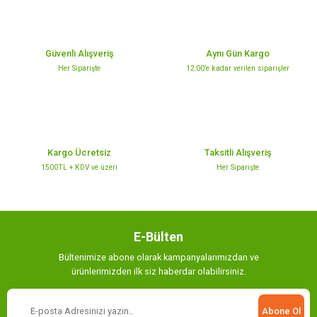
Ürün açıklamasında eksik bilgiler bulunuyor.
TÜKENDİ
Ürün bilgilerinde hatalar bulunuyor.
Ürün fiyatı diğer sitelerden daha pahalı.
Güvenli Alışveriş
Aynı Gün Kargo
Artvin Nane / 30 gr.
Bu ürüne benzer farklı alternatifler olmalı.
Her Siparişte
12:00’e kadar verilen siparişler
Artvin Sumak / 60 gr.
70,00 TL
50,00 TL
Sepete
Kargo Ücretsiz
Taksitli Alışveriş
Stokta Yok
Gönder
Ekle
1500TL + KDV ve üzeri
Her Siparişte
E-Bülten
Bültenimize abone olarak kampanyalarımızdan ve
ürünlerimizden ilk siz haberdar olabilirsiniz.
Abone Ol