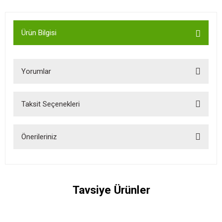
Ürün Bilgisi
Yorumlar
Taksit Seçenekleri
Bu ürüne ilk yorumu siz yapın!
Önerileriniz
Yorum Yaz
Bu ürünün fiyat bilgisi, resim, ürün açıklamalarında ve diğer
konularda yetersiz gördüğünüz noktaları öneri formunu kullanarak
tarafımıza iletebilirsiniz.
Tavsiye Ürünler
Görüş ve önerileriniz için teşekkür ederiz.
Ürün resmi kalitesiz, bozuk veya görüntülenemiyor.