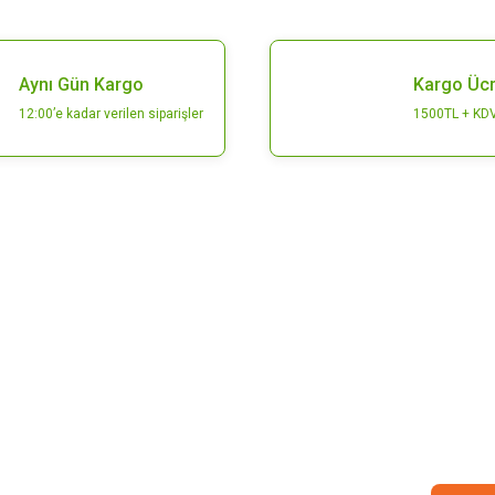
Aynı Gün Kargo
Kargo Ücr
12:00’e kadar verilen siparişler
1500TL + KDV
Gönder
E-Bülten
Bültenimize abone olarak kampanyalarımızdan ve
ürünlerimizden ilk siz haberdar olabilirsiniz.