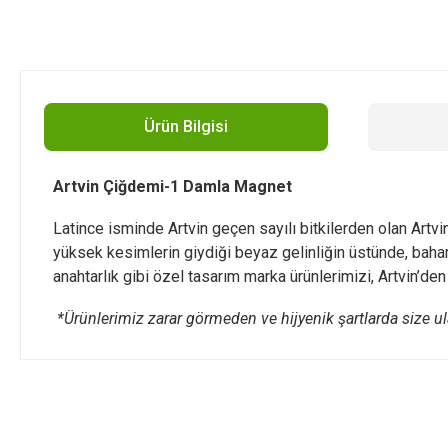
Ürün Bilgisi
Artvin Çiğdemi-1 Damla Magnet
Latince isminde Artvin geçen sayılı bitkilerden olan Artvi
yüksek kesimlerin giydiği beyaz gelinliğin üstünde, baharı
anahtarlık gibi özel tasarım marka ürünlerimizi, Artvin’den 
*Ürünlerimiz zarar görmeden ve hijyenik şartlarda size ul
Bu ürünün fiyat bilgisi, resim, ürün açıklamalarında ve diğer konularda
Görüş ve önerileriniz için teşekkür ederiz.
Ürün resmi kalitesiz, bozuk veya görüntülenemiyor.
Ürün açıklamasında eksik bilgiler bulunuyor.