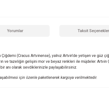
Yorumlar
Taksit Seçenekler
n Çiğdemi (Cracus Artvinense), yalnız Artvin’de yetişen ve güz çiğ
n ve tazeliğin gelişini mor ve beyaz renkleri ile müjdeler. Artvin
bir anı olarak sevdiklerinizle paylaşabilirsiniz.
aşabilmesi için özenle paketlenerek kargoya verilmektedir.
 yetersiz gördüğünüz noktaları öneri formunu kullanarak tarafımıza iletebilirsini
Bu ürüne ilk yorumu siz yapın!
Yorum Yaz