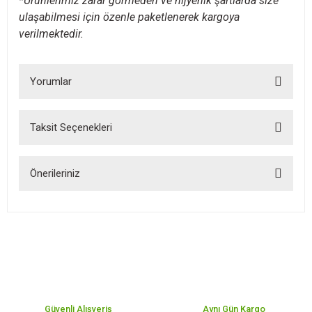
*Ürünlerimiz zarar görmeden ve hijyenik şartlarda size
ulaşabilmesi için özenle paketlenerek kargoya
verilmektedir.
Yorumlar
Taksit Seçenekleri
Bu ürüne ilk yorumu siz yapın!
Önerileriniz
Yorum Yaz
Bu ürünün fiyat bilgisi, resim, ürün açıklamalarında ve diğer
konularda yetersiz gördüğünüz noktaları öneri formunu kullanarak
tarafımıza iletebilirsiniz.
Görüş ve önerileriniz için teşekkür ederiz.
Ürün resmi kalitesiz, bozuk veya görüntülenemiyor.
Ürün açıklamasında eksik bilgiler bulunuyor.
Güvenli Alışveriş
Aynı Gün Kargo