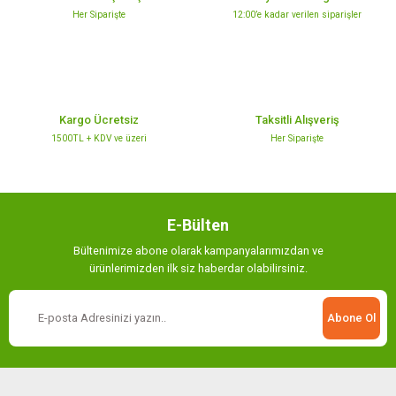
Ürün bilgilerinde hatalar bulunuyor.
Her Siparişte
12:00’e kadar verilen siparişler
Ürün fiyatı diğer sitelerden daha pahalı.
Bu ürüne benzer farklı alternatifler olmalı.
Kargo Ücretsiz
Taksitli Alışveriş
1500TL + KDV ve üzeri
Her Siparişte
Gönder
E-Bülten
Bültenimize abone olarak kampanyalarımızdan ve
ürünlerimizden ilk siz haberdar olabilirsiniz.
Abone Ol