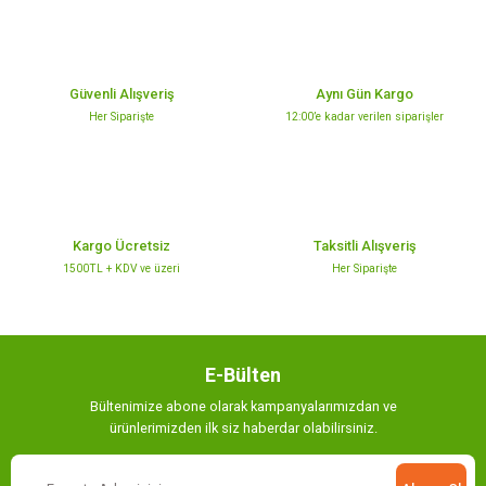
Ürün resmi kalitesiz, bozuk veya görüntülenemiyor.
Ürün açıklamasında eksik bilgiler bulunuyor.
Güvenli Alışveriş
Aynı Gün Kargo
Ürün bilgilerinde hatalar bulunuyor.
Her Siparişte
12:00’e kadar verilen siparişler
Ürün fiyatı diğer sitelerden daha pahalı.
Bu ürüne benzer farklı alternatifler olmalı.
Kargo Ücretsiz
Taksitli Alışveriş
1500TL + KDV ve üzeri
Her Siparişte
Gönder
E-Bülten
Bültenimize abone olarak kampanyalarımızdan ve
ürünlerimizden ilk siz haberdar olabilirsiniz.