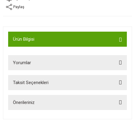
Paylaş
Ürün Bilgisi
Yorumlar
Taksit Seçenekleri
Bu ürüne ilk yorumu siz yapın!
Önerileriniz
Yorum Yaz
Bu ürünün fiyat bilgisi, resim, ürün açıklamalarında ve diğer
konularda yetersiz gördüğünüz noktaları öneri formunu kullanarak
tarafımıza iletebilirsiniz.
Görüş ve önerileriniz için teşekkür ederiz.