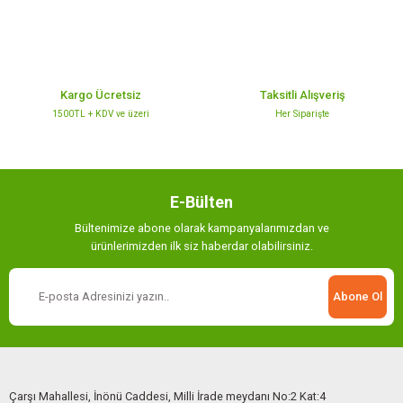
Ürün fiyatı diğer sitelerden daha pahalı.
Bu ürüne benzer farklı alternatifler olmalı.
Kargo Ücretsiz
Taksitli Alışveriş
1500TL + KDV ve üzeri
Her Siparişte
Gönder
E-Bülten
Bültenimize abone olarak kampanyalarımızdan ve
ürünlerimizden ilk siz haberdar olabilirsiniz.
Abone Ol
Çarşı Mahallesi, İnönü Caddesi, Milli İrade meydanı No:2 Kat:4