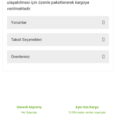
ulaşabilmesi için özenle paketlenerek kargoya
verilmektedir.
Yorumlar
Taksit Seçenekleri
Bu ürüne ilk yorumu siz yapın!
Önerileriniz
Yorum Yaz
Bu ürünün fiyat bilgisi, resim, ürün açıklamalarında ve diğer
konularda yetersiz gördüğünüz noktaları öneri formunu kullanarak
tarafımıza iletebilirsiniz.
Görüş ve önerileriniz için teşekkür ederiz.
Ürün resmi kalitesiz, bozuk veya görüntülenemiyor.
Ürün açıklamasında eksik bilgiler bulunuyor.
Güvenli Alışveriş
Aynı Gün Kargo
Ürün bilgilerinde hatalar bulunuyor.
Her Siparişte
12:00’e kadar verilen siparişler